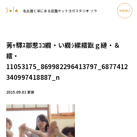
名古屋と栄にある岩盤ホットヨガスタジオ ソラ
MENU
莠ｬ驛ｽ鄒惹ｺｺ繝・い繝ｼ縲繧翫ｇ縺・＆
繧・
11053175_869982296413797_6877412
340997418887_n
2015.09.01
更新