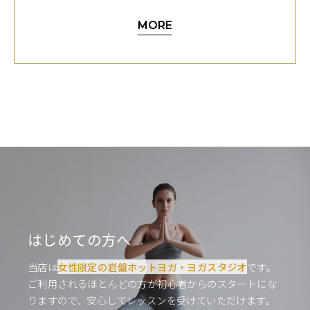
MORE
高い洗浄力で、毛穴汚れや古い角質を落とす
ウルトラファインバブルは、直径0.1ミクロン以下の極
小の気泡です。この小さな気泡は、毛穴の奥まで入り込
み、毛穴汚れや古い角質を浮き上がらせることができま
す。そのため、ウルトラファインバブルを使った洗顔や
入浴は、洗浄力が高いといわれています。
保湿効果で、肌を乾燥から守る
ウルトラファインバブルには、肌の水分を保つ効果も期
はじめての方へ
待できます。これは、ウルトラファインバブルが肌の表
当店は
女性限定の岩盤ホットヨガ・ヨガスタジオ
です。
面に薄い膜を作り、肌の水分が蒸発するのを防ぐためで
ご利用されるほとんどの方が初心者からのスタートにな
す。そのため、ウルトラファインバブルを使った洗顔や
りますので、安心してレッスンを受けていただけます。
入浴は、肌を乾燥から守るのにも効果的です。