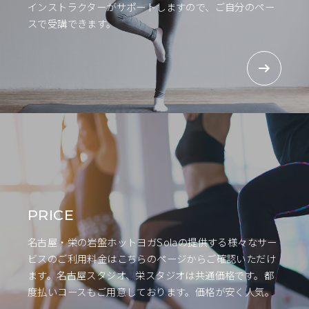
インストラクターがサポートしますので、ご自分のペー
スで受講できます。
血行促進効果で、冷えや肩こりを改善する
ウルトラファインバブルは、血行促進効果も期待できま
す。これは、ウルトラファインバブルが肌の表面に刺激
を与え、血管を拡張させるためです。そのため、ウルト
ラファインバブルを使った洗顔や入浴は、冷えや肩こり
の改善にも効果的です。
血リラックス効果で、ストレスを解消する
ウルトラファインバブルは、リラックス効果も期待でき
PRICE
ます。これは、ウルトラファインバブルが肌の表面に刺
激を与え、副交感神経を優位にさせるためです。そのた
名古屋・栄の岩盤ホットヨガSolaの提供する様々なサー
め、ウルトラファインバブルを使った洗顔や入浴は、ス
ビスのご利用料金はこちらのページからご確認いただけ
トレスを解消するのにも効果的です。
ます。名古屋スタジオ、栄スタジオは共通価格です。都
度払いコースもご用意しております。価格が安く人気。