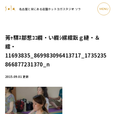
名古屋と栄にある岩盤ホットヨガスタジオ ソラ
MENU
莠ｬ驛ｽ鄒惹ｺｺ繝・い繝ｼ縲繧翫ｇ縺・＆
繧・
11693835_869983096413717_1735235
866877231370_n
2015.09.01
更新