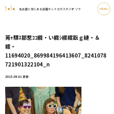
名古屋と栄にある岩盤ホットヨガスタジオ ソラ
MENU
莠ｬ驛ｽ鄒惹ｺｺ繝・い繝ｼ縲繧翫ｇ縺・＆
繧・
11694020_869984196413607_8241078
721901322104_n
2015.09.01
更新