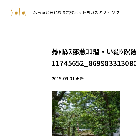
名古屋と栄にある岩盤ホットヨガスタジオ ソラ
莠ｬ驛ｽ鄒惹ｺｺ繝・い繝ｼ縲
11745652_86998331308
2015.09.01
更新