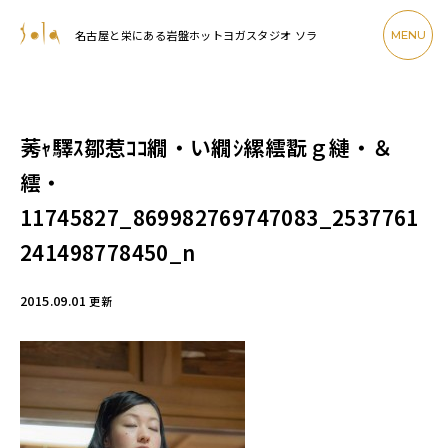
名古屋と栄にある岩盤ホットヨガスタジオ ソラ
MENU
莠ｬ驛ｽ鄒惹ｺｺ繝・い繝ｼ縲繧翫ｇ縺・＆
繧・
11745827_869982769747083_2537761
241498778450_n
2015.09.01
更新