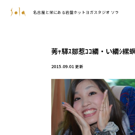
名古屋と栄にある岩盤ホットヨガスタジオ ソラ
莠ｬ驛ｽ鄒惹ｺｺ繝・い繝ｼ縲螟
2015.09.01
更新