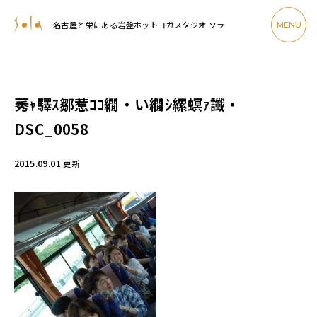
名古屋と栄にある岩盤ホットヨガスタジオ ソラ
MENU
莠ｬ驛ｽ鄒惹ｺｺ繝・い繝ｼ縲螟ｧ讖・
DSC_0058
2015.09.01
更新