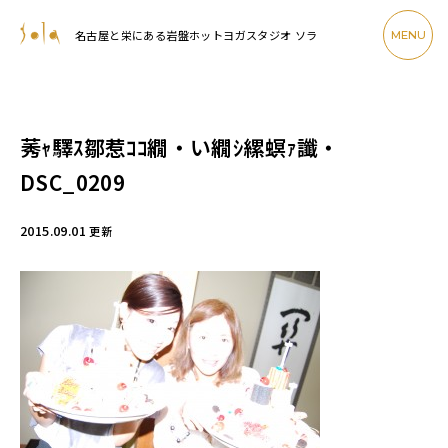
名古屋と栄にある岩盤ホットヨガスタジオ ソラ
MENU
莠ｬ驛ｽ鄒惹ｺｺ繝・い繝ｼ縲螟ｧ讖・
DSC_0209
2015.09.01
更新