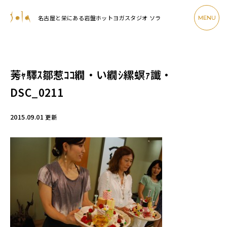
名古屋と栄にある岩盤ホットヨガスタジオ ソラ
MENU
莠ｬ驛ｽ鄒惹ｺｺ繝・い繝ｼ縲螟ｧ讖・
DSC_0211
2015.09.01
更新