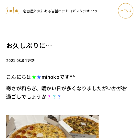
名古屋と栄にある岩盤ホットヨガスタジオ ソラ
MENU
お久しぶりに…
2021.03.04
更新
こんにちは
★
★
mihokoです^^
寒さが和らぎ、暖かい日が多くなりましたがいかがお
過ごしでしょうか
？
？
？