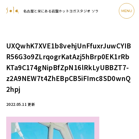
名古屋と栄にある岩盤ホットヨガスタジオ ソラ
MENU
UXQwhK7XVE1b8vehjUnFfuxrJuwCYIB
R56G3o9ZLrqogrKatAzj5hBrp0EK1rRb
KTa9C174gNipBfZpN16lRkLyUBBZT7-
z2A9NEW7t4ZhEBpCB5iFImc8SD0wnQ
2hpj
2022.05.11
更新