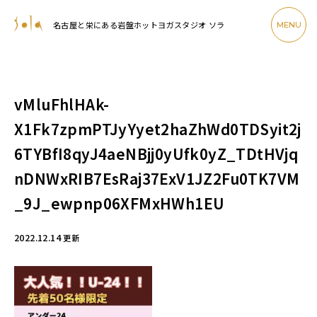
名古屋と栄にある岩盤ホットヨガスタジオ ソラ
MENU
vMluFhlHAk-
X1Fk7zpmPTJyYyet2haZhWd0TDSyit2j
6TYBfI8qyJ4aeNBjj0yUfk0yZ_TDtHVjq
nDNWxRIB7EsRaj37ExV1JZ2Fu0TK7VM
_9J_ewpnp06XFMxHWh1EU
2022.12.14
更新