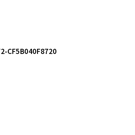
72-CF5B040F8720