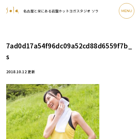
名古屋と栄にある岩盤ホットヨガスタジオ ソラ
MENU
7ad0d17a54f96dc09a52cd88d6559f7b_
s
2018.10.12
更新