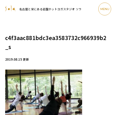
名古屋と栄にある岩盤ホットヨガスタジオ ソラ
MENU
c4f3aac881bdc3ea3583732c966939b2
_s
2019.08.15
更新