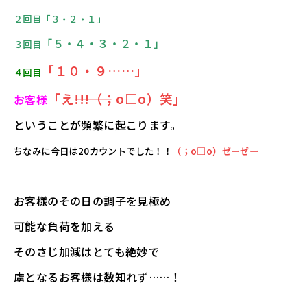
２回目「３・２・１」
「５・４・３・２・１」
３回目
「１０・９……」
４回目
「え―――!!!（；о□о）笑」
お客様
ということが頻繁に起こります。
ちなみに今日は20カウントでした！！
（；о□о）ゼーゼー
お客様のその日の調子を見極め
可能な負荷を加える
そのさじ加減はとても絶妙で
虜となるお客様は数知れず……！