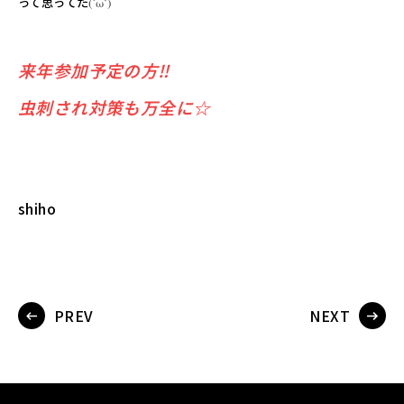
って思ってた
(´ω`)
来年参加予定の方‼
虫刺され対策も万全に☆
shiho
PREV
NEXT