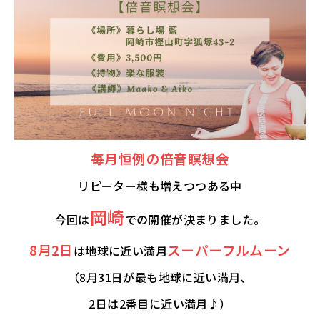
毎月恒例の倍音瞑想会
リピーター様も増えつつある中
岡崎
今回は
での開催が決まりました。
8月2日
スーパーフルムーン
は地球に近い満月
（8月31日が最も地球に近い満月、
2日は2番目に近い満月♪）