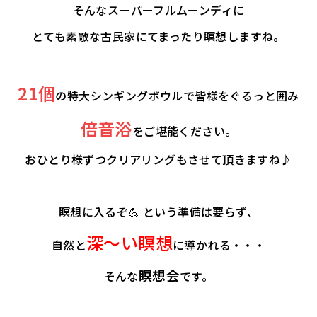
そんなスーパーフルムーンディに
とても素敵な古民家にてまったり瞑想しますね。
21個
の特大シンギングボウルで皆様をぐるっと囲み
倍音浴
をご堪能ください。
おひとり様ずつクリアリングもさせて頂きますね♪
瞑想に入るぞ💪 という準備は要らず、
深〜い瞑想
自然と
に導かれる・・・
瞑想会
そんな
です。