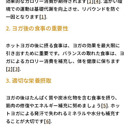
効果的なカロリー消費が期待されます[
1
][
4
]. 温かい環
境での運動は基礎代謝を向上させ、リバウンドを防ぐ
一因となります[
1
].
2. ヨガ後の食事の重要性
ホットヨガの後に摂る食事は、ヨガの効果を最大限に
引き出すために重要です。バランスの取れた食事は、ヨ
ガによるカロリー消費を補充し、体を健康に保ちます
[
2
][
3
].
3. 適切な栄養摂取
ヨガの後はたんぱく質や炭水化物を含む食事を摂り、
筋肉の修復やエネルギー補充に努めましょう[
5
]. ホッ
トヨガによる発汗で失われるミネラルや水分も補充す
ることが大切です[
6
].