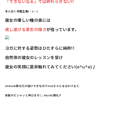
「できないなぁ」では終わらせない!!
本人曰く完璧主義(・з・)
彼女の優しい瞳の奥には
成し遂げる意志の強さ
が宿っています。
ヨガに対する姿勢はひたすらに純粋!!
自然体の彼女のレッスンを受け
彼女の笑顔に是非触れてみてください(о^ω^о)♪
shihoは肩の力が抜けすぎなのでrinoちゃんをみかけると
背筋がピシャッと伸びます(；эθωθэ)敬礼!!