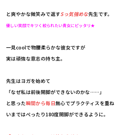
と爽やかな微笑みで返す
Sっ気強めな
先生です。
優しい笑顔でキツく絞られたい貴女にピッタリ★
一見coolで物腰柔らかな彼女ですが
実は頑強な意志の持ち主。
先生はヨガを始めて
「なぜ私は前後開脚ができないのかな……」
と思った
瞬間から毎日
無心でプラクティスを重ね
いまではぺったり180度開脚ができるように。