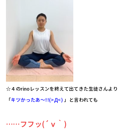
☆４のrinoレッスンを終えて出てきた生徒さんより
「
キツかったあ～!!(>Д<)
」と言われても
……フフッ(´ⅴ｀)