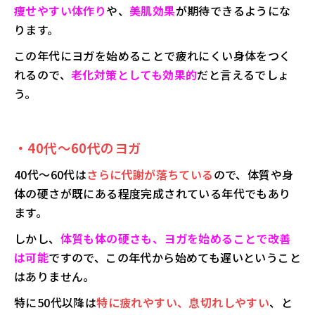
痩せやすい体作り
や、
美肌効果
が期待できるようにな
ります。
この年代にヨガを始めることで疲れにくい身体をつく
れるので、
老化対策としても効果的
だと言えるでしょ
う。
・40代～60代のヨガ
40代～60代は
さらに代謝が落ちている
ので、体質や身
体の硬さが既にある程度完成されている年代でもあり
ます。
しかし、
体質も体の硬さも、ヨガを始めることで改善
は可能
ですので、この年代から始めても遅いということ
はありません。
特に50代以降は
特に疲れやすい、息切れしやすい
、と